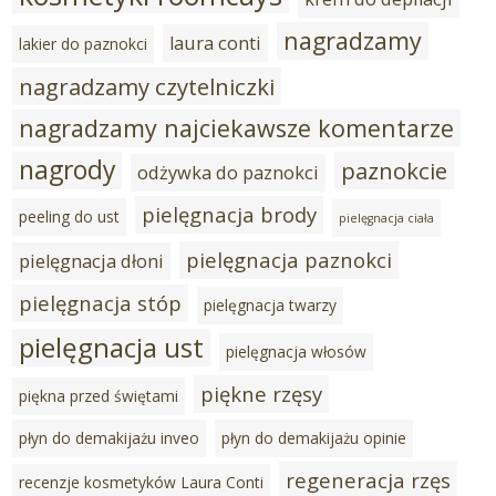
nagradzamy
laura conti
lakier do paznokci
nagradzamy czytelniczki
nagradzamy najciekawsze komentarze
nagrody
paznokcie
odżywka do paznokci
pielęgnacja brody
peeling do ust
pielęgnacja ciała
pielęgnacja paznokci
pielęgnacja dłoni
pielęgnacja stóp
pielęgnacja twarzy
pielęgnacja ust
pielęgnacja włosów
piękne rzęsy
piękna przed świętami
płyn do demakijażu inveo
płyn do demakijażu opinie
regeneracja rzęs
recenzje kosmetyków Laura Conti