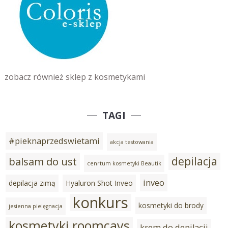
zobacz również sklep z kosmetykami
TAGI
#pieknaprzedswietami
akcja testowania
depilacja
balsam do ust
cenrtum kosmetyki Beautik
inveo
depilacja zimą
Hyaluron Shot Inveo
konkurs
kosmetyki do brody
jesienna pielęgnacja
kosmetyki roomcays
krem do depilacji