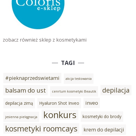
zobacz również sklep z kosmetykami
TAGI
#pieknaprzedswietami
akcja testowania
depilacja
balsam do ust
cenrtum kosmetyki Beautik
inveo
depilacja zimą
Hyaluron Shot Inveo
konkurs
kosmetyki do brody
jesienna pielęgnacja
kosmetyki roomcays
krem do depilacji