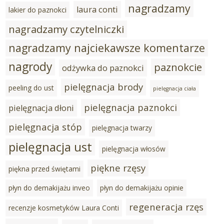
nagradzamy
laura conti
lakier do paznokci
nagradzamy czytelniczki
nagradzamy najciekawsze komentarze
nagrody
paznokcie
odżywka do paznokci
pielęgnacja brody
peeling do ust
pielęgnacja ciała
pielęgnacja paznokci
pielęgnacja dłoni
pielęgnacja stóp
pielęgnacja twarzy
pielęgnacja ust
pielęgnacja włosów
piękne rzęsy
piękna przed świętami
płyn do demakijażu inveo
płyn do demakijażu opinie
regeneracja rzęs
recenzje kosmetyków Laura Conti