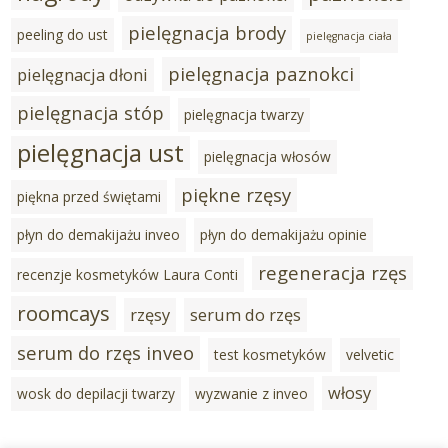
pielęgnacja brody
peeling do ust
pielęgnacja ciała
pielęgnacja paznokci
pielęgnacja dłoni
pielęgnacja stóp
pielęgnacja twarzy
pielęgnacja ust
pielęgnacja włosów
piękne rzęsy
piękna przed świętami
płyn do demakijażu inveo
płyn do demakijażu opinie
regeneracja rzęs
recenzje kosmetyków Laura Conti
roomcays
rzęsy
serum do rzęs
X
serum do rzęs inveo
test kosmetyków
velvetic
Bądź na bieżąco z naszą aktualną ofertą
oraz promocjami!
włosy
wosk do depilacji twarzy
wyzwanie z inveo
Zapisz się do Newslettera, a otrzymasz
w prezencie
20% rabatu
na pierwsze