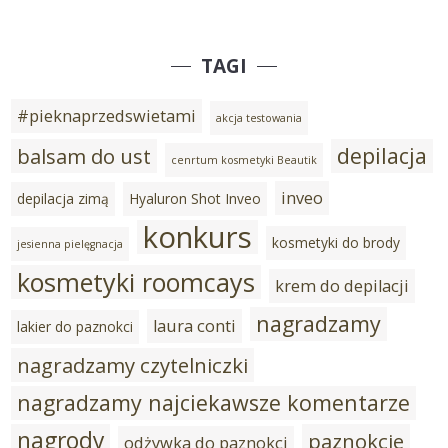
TAGI
#pieknaprzedswietami
akcja testowania
depilacja
balsam do ust
cenrtum kosmetyki Beautik
inveo
depilacja zimą
Hyaluron Shot Inveo
konkurs
kosmetyki do brody
jesienna pielęgnacja
kosmetyki roomcays
krem do depilacji
nagradzamy
laura conti
lakier do paznokci
nagradzamy czytelniczki
nagradzamy najciekawsze komentarze
nagrody
paznokcie
odżywka do paznokci