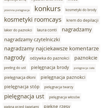
konkurs
kosmetyki do brody
jesienna pielęgnacja
kosmetyki roomcays
krem do depilacji
nagradzamy
laura conti
lakier do paznokci
nagradzamy czytelniczki
nagradzamy najciekawsze komentarze
nagrody
paznokcie
odżywka do paznokci
pielęgnacja brody
peeling do ust
pielęgnacja ciała
pielęgnacja paznokci
pielęgnacja dłoni
pielęgnacja stóp
pielęgnacja twarzy
pielęgnacja ust
pielęgnacja włosów
piękne rzęsy
piękna przed świętami