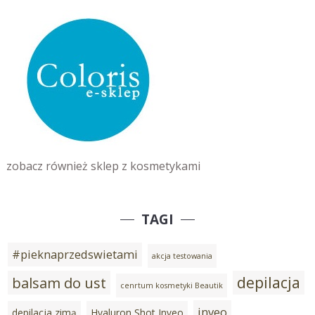
zobacz również sklep z kosmetykami
TAGI
#pieknaprzedswietami
akcja testowania
depilacja
balsam do ust
cenrtum kosmetyki Beautik
inveo
depilacja zimą
Hyaluron Shot Inveo