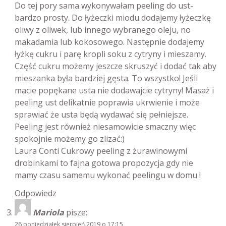
Do tej pory sama wykonywałam peeling do ust-
bardzo prosty. Do łyżeczki miodu dodajemy łyżeczkę
oliwy z oliwek, lub innego wybranego oleju, no
makadamia lub kokosowego. Następnie dodajemy
łyżkę cukru i parę kropli soku z cytryny i mieszamy.
Część cukru możemy jeszcze skruszyć i dodać tak aby
mieszanka była bardziej gęsta. To wszystko! Jeśli
macie popękane usta nie dodawajcie cytryny! Masaż i
peeling ust delikatnie poprawia ukrwienie i może
sprawiać że usta będą wydawać się pełniejsze.
Peeling jest również niesamowicie smaczny więc
spokojnie możemy go zlizać:)
Laura Conti Cukrowy peeling z żurawinowymi
drobinkami to fajna gotowa propozycja gdy nie
mamy czasu samemu wykonać peelingu w domu !
Odpowiedz
Mariola
pisze:
26 poniedziałek sierpień 2019 o 17:15