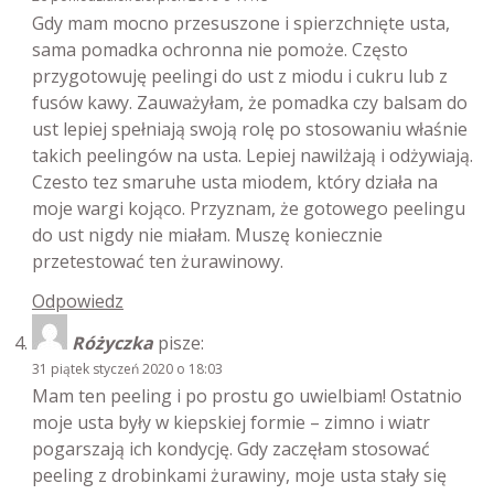
Gdy mam mocno przesuszone i spierzchnięte usta,
sama pomadka ochronna nie pomoże. Często
przygotowuję peelingi do ust z miodu i cukru lub z
fusów kawy. Zauważyłam, że pomadka czy balsam do
ust lepiej spełniają swoją rolę po stosowaniu właśnie
takich peelingów na usta. Lepiej nawilżają i odżywiają.
Czesto tez smaruhe usta miodem, który działa na
moje wargi kojąco. Przyznam, że gotowego peelingu
do ust nigdy nie miałam. Muszę koniecznie
przetestować ten żurawinowy.
Odpowiedz
Różyczka
pisze:
31 piątek styczeń 2020 o 18:03
Mam ten peeling i po prostu go uwielbiam! Ostatnio
moje usta były w kiepskiej formie – zimno i wiatr
pogarszają ich kondycję. Gdy zaczęłam stosować
peeling z drobinkami żurawiny, moje usta stały się