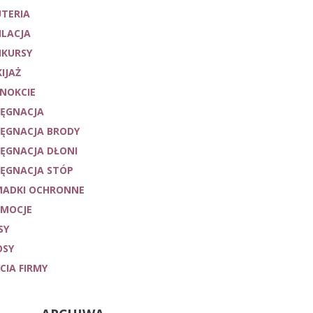
UTERIA
ILACJA
KURSY
IJAŻ
NOKCIE
LĘGNACJA
LĘGNACJA BRODY
LĘGNACJA DŁONI
LĘGNACJA STÓP
ADKI OCHRONNE
MOCJE
SY
OSY
YCIA FIRMY