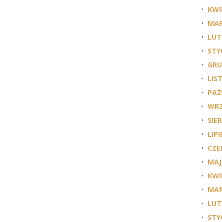
KWI
MAR
LUT
STY
GRU
LIS
PAŹ
WRZ
SIE
LIPI
CZE
MAJ
KWI
MAR
LUT
STY