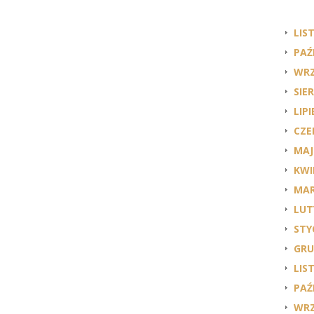
LIS
PAŹ
WRZ
SIE
LIPI
CZE
MAJ
KWI
MAR
LUT
STY
GRU
LIS
PAŹ
WRZ