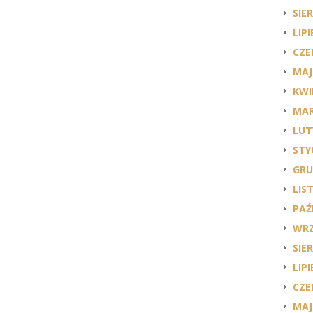
SIE
LIPI
CZE
MAJ
KWI
MAR
LUT
STY
GRU
LIS
PAŹ
WRZ
SIE
LIPI
CZE
MAJ