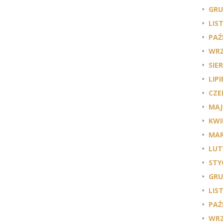
GRU
LIS
PAŹ
WRZ
SIE
LIPI
CZE
MAJ
KWI
MAR
LUT
STY
GRU
LIS
PAŹ
WRZ