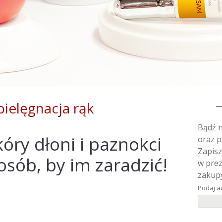
ielęgnacja rąk
Bądź n
óry dłoni i paznokci
oraz p
Zapisz
osób, by im zaradzić!
w prez
zakupy
Podaj a