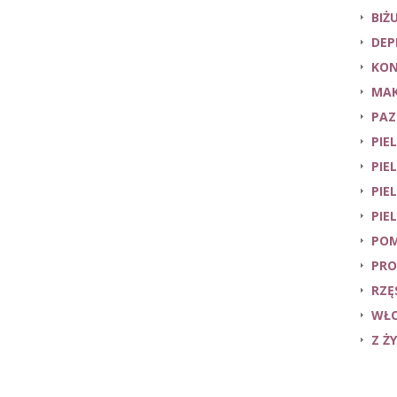
BIŻ
DEP
KON
MAK
PAZ
PIE
PIE
PIE
PIE
POM
PRO
RZĘ
WŁ
Z Ż